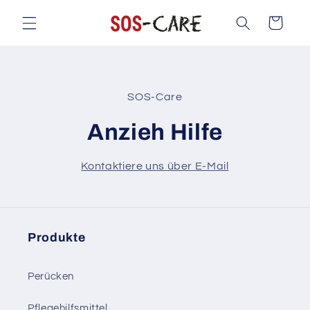
Direkt
zum
Warenkorb
Inhalt
oduktinformationen
SOS-Care
ringen
Anzieh Hilfe
Kontaktiere uns über E-Mail
Produkte
Perücken
Pflegehilfsmittel