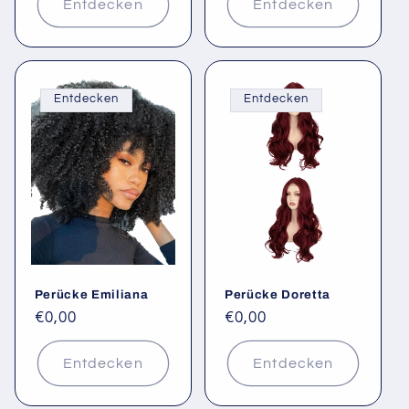
Entdecken
Entdecken
Entdecken
Entdecken
Perücke Emiliana
Perücke Doretta
Normaler
€0,00
Normaler
€0,00
Preis
Preis
Entdecken
Entdecken