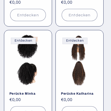
e
Normaler
€0,00
Normaler
€0,00
:
Preis
Preis
Entdecken
Entdecken
Entdecken
Entdecken
Perücke Minka
Perücke Katharina
Normaler
€0,00
Normaler
€0,00
Preis
Preis