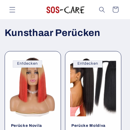
Direkt
zum
Warenkorb
Inhalt
K
Kunsthaar Perücken
a
t
Entdecken
Entdecken
e
g
o
r
i
Perücke Novila
Perücke Moldiva