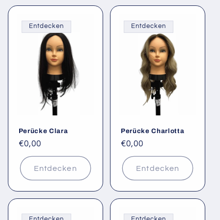
Entdecken
Entdecken
Perücke Clara
Perücke Charlotta
Normaler
€0,00
Normaler
€0,00
Preis
Preis
Entdecken
Entdecken
Entdecken
Entdecken