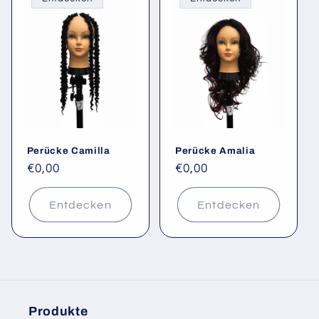
Perücke Camilla
Perücke Amalia
Normaler
€0,00
Normaler
€0,00
Preis
Preis
Entdecken
Entdecken
Produkte